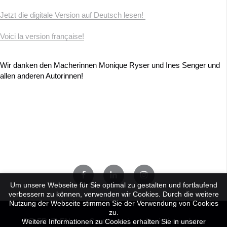
Jetzt die digitale Version auf Deutsch lesen!
Voici la version française!
Wir danken den Macherinnen Monique Ryser und Ines Senger und
allen anderen Autorinnen!
Um unsere Webseite für Sie optimal zu gestalten und fortlaufend
verbessern zu können, verwenden wir Cookies. Durch die weitere
Nutzung der Webseite stimmen Sie der Verwendung von Cookies
zu.
DE
FR
IT
EN
Contattateci
Iscriviti newsletter
Weitere Informationen zu Cookies erhalten Sie in unserer