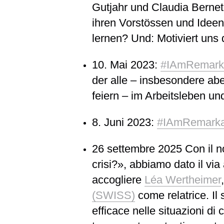
Gutjahr und Claudia Bernet.
ihren Vorstössen und Idee
lernen? Und: Motiviert uns d
10. Mai 2023
:
#IAmRemarka
der alle – insbesondere abe
feiern – im Arbeitsleben un
8. Juni 2023
:
#IAmRemarka
26 settembre 2025
Con il 
crisi?»
, abbiamo dato il vi
accogliere
Léa Wertheimer
(SWISS)
come relatrice. Il
efficace nelle situazioni di