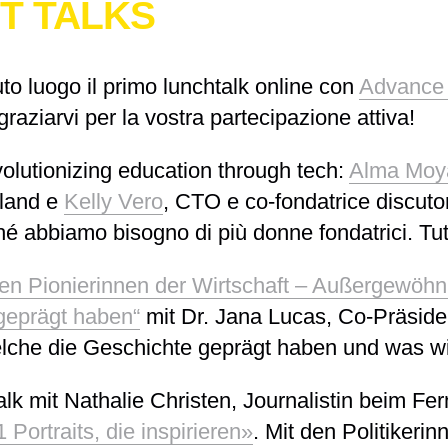
T TALKS
to luogo il primo lunchtalk online con
Advanc
raziarvi per la vostra partecipazione attiva!
lutionizing education through tech:
Alma Moy
land e
Kelly Vero
, CTO e co-fondatrice discuto
é abbiamo bisogno di più donne fondatrici. Tutt
en Pionierinnen der Wirtschaft – Außergewöhnl
 geprägt haben“
mit Dr. Jana Lucas, Co-Präsid
elche die Geschichte geprägt haben und was wi
Talk mit Nathalie Christen, Journalistin beim F
Portraits, die inspirieren»
. Mit den Politikeri