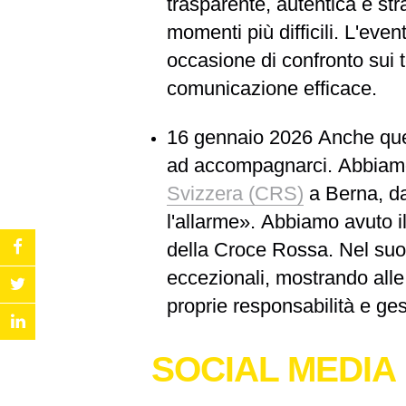
trasparente, autentica e str
momenti più difficili. L'even
occasione di confronto sui t
comunicazione efficace.
16 gennaio 2026
Anche que
ad accompagnarci. Abbiamo
Svizzera (CRS)
a Berna, da
l'allarme»
. Abbiamo avuto i
della Croce Rossa. Nel suo 
eccezionali, mostrando alle
proprie responsabilità e ge
SOCIAL MEDIA