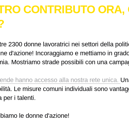
STRO CONTRIBUTO ORA,
?
tre
2300 donne lavoratrici
nei settori della poli
nne d'azione! Incoraggiamo e mettiamo in grad
omia. Mostriamo strade possibili con una campa
ende hanno accesso alla nostra rete unica.
Una
ilità. Le misure comuni individuali sono vantag
 per i talenti.
bbiamo le donne d'azione!