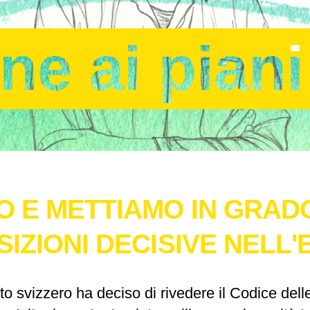
e ai piani 
 E METTIAMO IN GRADO
IZIONI DECISIVE NELL'
to svizzero ha deciso di rivedere il
Codice delle