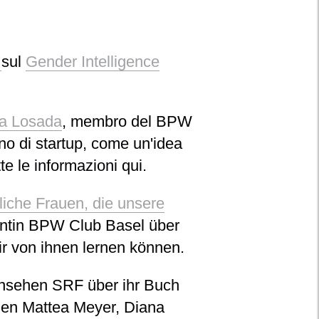
e
sul
Gender Intelligence
a Losada
, membro del BPW
no di startup, come un'idea
e le informazioni qui.
iche Frauen, die unsere
entin BPW Club Basel über
r von ihnen lernen können.
ernsehen SRF über ihr Buch
nnen Mattea Meyer, Diana