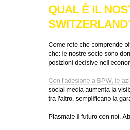
QUAL È IL NO
SWITZERLAND
Come rete che comprende ol
che: le nostre socie sono do
posizioni decisive nell'econ
Con l'adesione a BPW, le azi
social media aumenta la visib
tra l'altro, semplificano la gara
Plasmate il futuro con noi. A