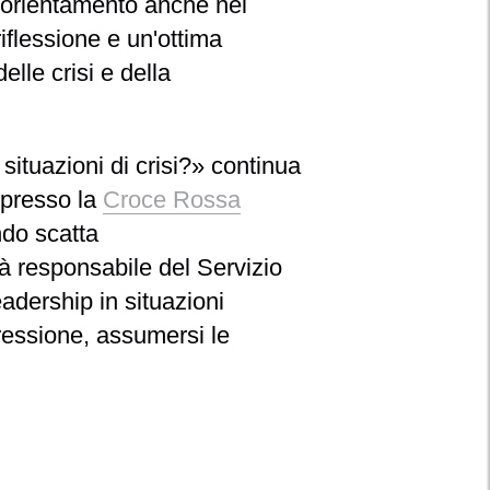
re orientamento anche nei
riflessione e un'ottima
lle crisi e della
ituazioni di crisi?»
continua
 presso la
Croce Rossa
do scatta
ià responsabile del Servizio
adership in situazioni
ressione, assumersi le