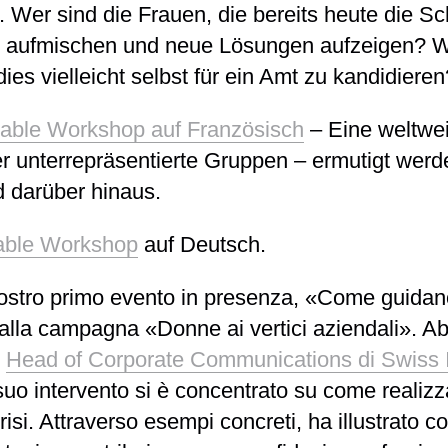
 Wer sind die Frauen, die bereits heute die Sc
n aufmischen und neue Lösungen aufzeigen? W
ies vielleicht selbst für ein Amt zu kandidieren
ble Workshop auf Französisch
– Eine weltweit
r unterrepräsentierte Gruppen – ermutigt werde
d darüber hinaus.
ble Workshop
auf Deutsch.
nostro primo evento in presenza,
«Come guidano 
a alla campagna
«Donne ai vertici aziendali»
. A
,
Head of Corporate Communications di Swiss In
 suo intervento si è concentrato su come reali
 crisi. Attraverso esempi concreti, ha illustrat