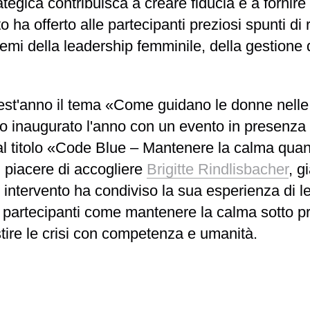
ategica contribuisca a creare fiducia e a forni
to ha offerto alle partecipanti preziosi spunti di 
emi della leadership femminile, della gestione de
st'anno il tema
«Come guidano le donne nelle s
 inaugurato l'anno con un evento in presenza
l titolo
«Code Blue – Mantenere la calma quan
l piacere di accogliere
Brigitte Rindlisbacher
, g
intervento ha condiviso la sua esperienza di le
partecipanti come mantenere la calma sotto p
stire le crisi con competenza e umanità.