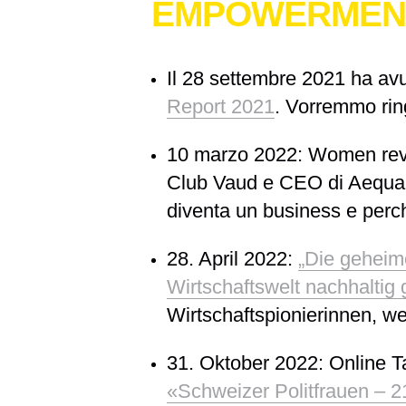
EMPOWERMEN
Il
28 settembre 2021
ha avu
Report 2021
. Vorremmo ring
10 marzo 2022
: Women revo
Club Vaud e CEO di Aequa
diventa un business e perch
28. April 2022
:
„Die geheim
Wirtschaftswelt nachhaltig
Wirtschaftspionierinnen, w
31. Oktober 2022
: Online 
«Schweizer Politfrauen – 21 